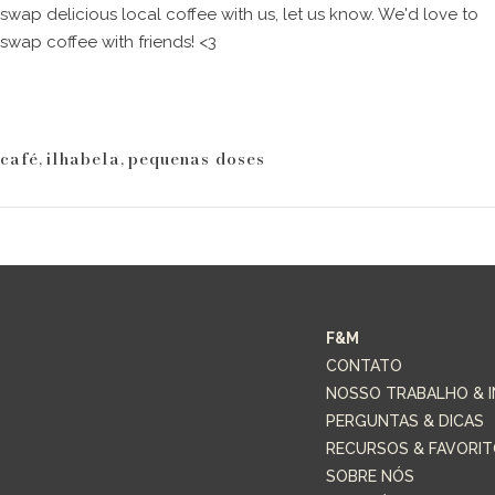
swap delicious local coffee with us, let us know. We'd love to
swap coffee with friends! <3
café
,
ilhabela
,
pequenas doses
F&M
CONTATO
NOSSO TRABALHO & 
PERGUNTAS & DICAS
RECURSOS & FAVORI
SOBRE NÓS