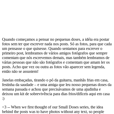
Quando começamos a pensar no pequenas doses, a idéia era postar
fotos sem ter que escrever nada nos posts. Só as fotos, para que cada
um pensasse o que quisesse. Quando sentamos para escrever o
primeiro post, lembramos de vários amigos fotógrafos que sempre
comentam que nós escrevemos demais, mas também lembramos de
várias pessoas que não são fotógrafos e comentam que amam ler os
posts. Acho que vez ou outra as fotos vão aparecer sem legenda,
então não se assustem!
Janelas embaçadas, tirando o pó da guitarra, manhãs frias em casa,
festinha da saudade – e uma amiga que leu nosso pequenas doses da
semana passada e achou que precisávamos de uma ajudinha e
deixou um kit de sobrevivência para dias frios/difíceis aqui em casa
:)
<3 -- When we first thought of our Small Doses series, the idea
behind the posts was to have photos without any text, so people