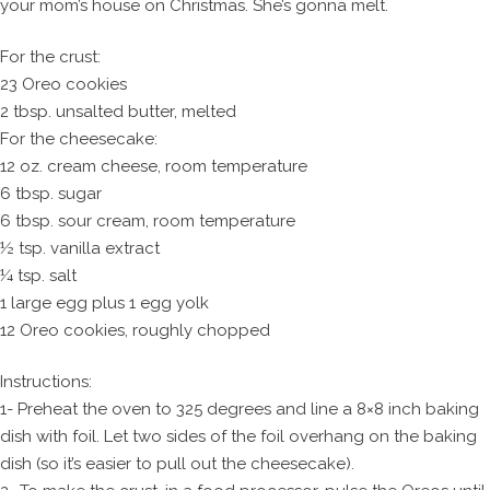
your mom’s house on Christmas. She’s gonna melt.
For the crust:
23 Oreo cookies
2 tbsp. unsalted butter, melted
For the cheesecake:
12 oz. cream cheese, room temperature
6 tbsp. sugar
6 tbsp. sour cream, room temperature
½ tsp. vanilla extract
¼ tsp. salt
1 large egg plus 1 egg yolk
12 Oreo cookies, roughly chopped
Instructions:
1- Preheat the oven to 325 degrees and line a 8×8 inch baking
dish with foil. Let two sides of the foil overhang on the baking
dish (so it’s easier to pull out the cheesecake).