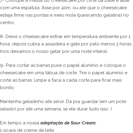
7- Coloque a massa do cheesecake por cima da base e alise
com uma espátula. Asse por 40m, ou até que o cheesecake
esteja firme nas pontas e meio mole (parecendo gelatina) no
centro.
8- Deixe o cheesecake esfriar em temperatura ambiente por 1
hora, depois cubra a assadeira e gele por pelo menos 3 horas
(nós deixamos o nosso gelar por uma noite inteira).
9- Para cortar as barras puxe o papel alumínio e coloque o
cheesecake em uma tábua de corte. Tire o papel alumínio e
corte as barras. Limpe a faca a cada corte para ficar mais
bonito.
Mantenha geladinho até servir. Dá pra guardar (em um pote
selado) por até uma semana, se ele durar tudo isso :)
Em tempo a nossa
adaptação de Sour Cream:
1 xícara de creme de leite