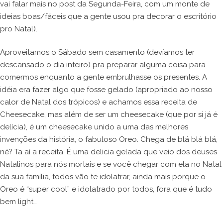
vai falar mais no post da Segunda-Feira, com um monte de
ideias boas/fáceis que a gente usou pra decorar o escritório
pro Natal).
Aproveitamos o Sábado sem casamento (devíamos ter
descansado o dia inteiro) pra preparar alguma coisa para
comermos enquanto a gente embrulhasse os presentes. A
idéia era fazer algo que fosse gelado (apropriado ao nosso
calor de Natal dos trópicos) e achamos essa receita de
Cheesecake, mas além de ser um cheesecake (que por si já é
delícia), é um cheesecake unido a uma das melhores
invenções da história, o fabuloso Oreo. Chega de blá blá blá,
né? Ta aí a receita. É uma delicia gelada que veio dos deuses
Natalinos para nós mortais e se você chegar com ela no Natal
da sua família, todos vão te idolatrar, ainda mais porque o
Oreo é “super cool” e idolatrado por todos, fora que é tudo
bem light…