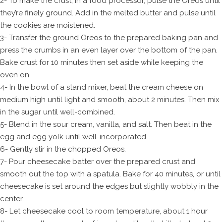
2- To make the crust, in a food processor, pulse the Oreos until
they’re finely ground. Add in the melted butter and pulse until
the cookies are moistened.
3- Transfer the ground Oreos to the prepared baking pan and
press the crumbs in an even layer over the bottom of the pan.
Bake crust for 10 minutes then set aside while keeping the
oven on.
4- In the bowl of a stand mixer, beat the cream cheese on
medium high until light and smooth, about 2 minutes. Then mix
in the sugar until well-combined.
5- Blend in the sour cream, vanilla, and salt. Then beat in the
egg and egg yolk until well-incorporated.
6- Gently stir in the chopped Oreos.
7- Pour cheesecake batter over the prepared crust and
smooth out the top with a spatula. Bake for 40 minutes, or until
cheesecake is set around the edges but slightly wobbly in the
center.
8- Let cheesecake cool to room temperature, about 1 hour