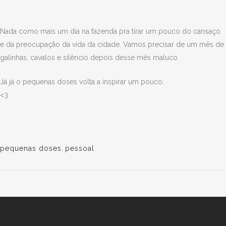
Nada como mais um dia na fazenda pra tirar um pouco do cansaço
e da preocupação da vida da cidade. Vamos precisar de um mês de
galinhas, cavalos e silêncio depois desse mês maluco.
Já já o pequenas doses volta a inspirar um pouco.
<3
pequenas doses
,
pessoal