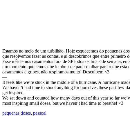
Estamos no meio de um turbilhão. Hoje esquecemos do pequenas doses
que resolvemos fazer as contas, e aí descobrimos que entre primeiro d
Esse mês temos casamentos fora de SP todos os finais de semana, ent
um momento que temos que lembrar de parar e olhar para o que está e
casamentos e gripes, não respiramos muito! Desculpem <3
—
It feels like we’re stuck in the middle of a hurricane. A hurricane 
We haven’t had time to shoot anything for ourselves these past few days
get inspired.
We sat down and counted how many days out of this year so far we’ve
most inspiring small doses, but we haven’t had time to breathe! <3
pequenas doses
,
pessoal