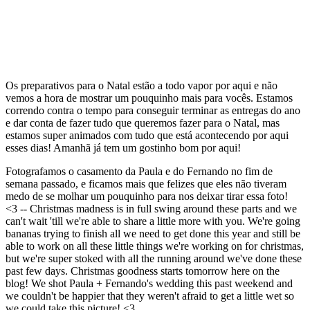
Os preparativos para o Natal estão a todo vapor por aqui e não
vemos a hora de mostrar um pouquinho mais para vocês. Estamos
correndo contra o tempo para conseguir terminar as entregas do ano
e dar conta de fazer tudo que queremos fazer para o Natal, mas
estamos super animados com tudo que está acontecendo por aqui
esses dias! Amanhã já tem um gostinho bom por aqui!
Fotografamos o casamento da Paula e do Fernando no fim de
semana passado, e ficamos mais que felizes que eles não tiveram
medo de se molhar um pouquinho para nos deixar tirar essa foto!
<3 -- Christmas madness is in full swing around these parts and we
can't wait 'till we're able to share a little more with you. We're going
bananas trying to finish all we need to get done this year and still be
able to work on all these little things we're working on for christmas,
but we're super stoked with all the running around we've done these
past few days. Christmas goodness starts tomorrow here on the
blog! We shot Paula + Fernando's wedding this past weekend and
we couldn't be happier that they weren't afraid to get a little wet so
we could take this picture! <3