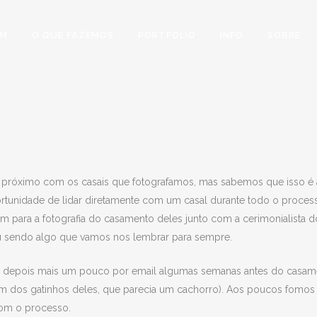
&M
O QUE FAZEMOS
PORTFOLIO
INFO
SOBRE
 próximo com os casais que fotografamos, mas sabemos que isso é
unidade de lidar diretamente com um casal durante todo o process
 para a fotografia do casamento deles junto com a cerimonialista 
ou sendo algo que vamos nos lembrar para sempre.
epois mais um pouco por email algumas semanas antes do casamento
 um dos gatinhos deles, que parecia um cachorro). Aos poucos fomos
com o processo.