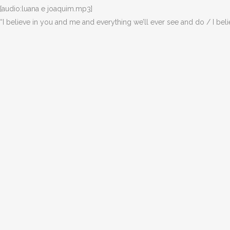
[audio:luana e joaquim.mp3]
“I believe in you and me and everything we’ll ever see and do / I bel