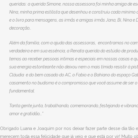
queridas: a querida Simone, nossa assessora foi minha amiga de es
Nina, minha prima estilista que desenhou e construiu cada mínimo 
e o livro para mensagens, as irmãs e amigas irmãs Jana, Bi, Nina e
decoração…
A
lém da família, com a ajuda das assessoras, encontramos no cami
verdadeira e em sua essência, a Renata querida do estúdio de pro
temos ao receber pessoas intimas e especiais em nossas casas e qu
sua energia estonteante não deixou nem o mais tímido resistir à pis
Cláudia e do bem casado do AC, o Fabio e o Bahiano do espaço Gal
casamento no budismo é o compromisso que você assume de ser o fac
fundamental.
Tanta gente junta, trabalhando, comemorando, festejando e vibran
amor e gratidão….”
Obrigado Luana e Joaquim por nos deixar fazer parte desse dia tão e
merecem toda essa felicidade que já veio e que está por vir! Muito o