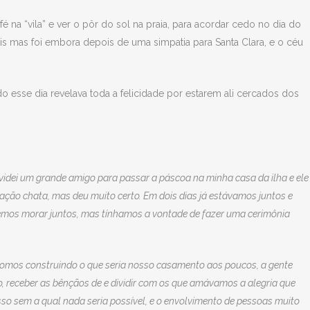
na “vila” e ver o pôr do sol na praia, para acordar cedo no dia do
s mas foi embora depois de uma simpatia para Santa Clara, e o céu
 esse dia revelava toda a felicidade por estarem ali cercados dos
nvidei um grande amigo para passar a páscoa na minha casa da ilha e ele
tuação chata, mas deu muito certo. Em dois dias já estávamos juntos e
emos morar juntos, mas tínhamos a vontade de fazer uma cerimônia
 fomos construindo o que seria nosso casamento aos poucos, a gente
o, receber as bênçãos de e dividir com os que amávamos a alegria que
o sem a qual nada seria possível, e o envolvimento de pessoas muito