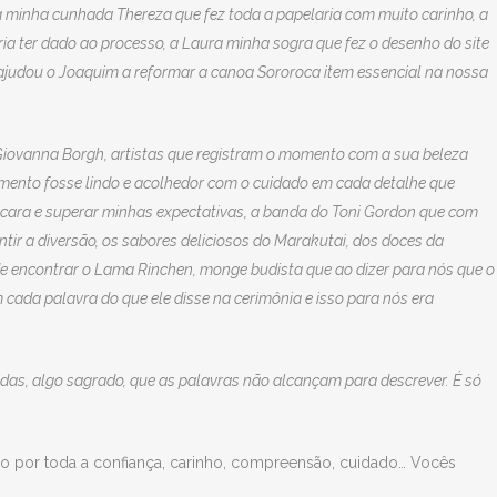
 a minha cunhada Thereza que fez toda a papelaria com muito carinho, a
ia ter dado ao processo, a Laura minha sogra que fez o desenho do site
ue ajudou o Joaquim a reformar a canoa Sororoca item essencial na nossa
 Giovanna Borgh, artistas que registram o momento com a sua beleza
mento fosse lindo e acolhedor com o cuidado em cada detalhe que
a cara e superar minhas expectativas, a banda do Toni Gordon que com
ntir a diversão, os sabores deliciosos do Marakutai, dos doces da
de encontrar o Lama Rinchen, monge budista que ao dizer para nós que o
cada palavra do que ele disse na cerimônia e isso para nós era
das, algo sagrado, que as palavras não alcançam para descrever. É só
ado por toda a confiança, carinho, compreensão, cuidado… Vocês