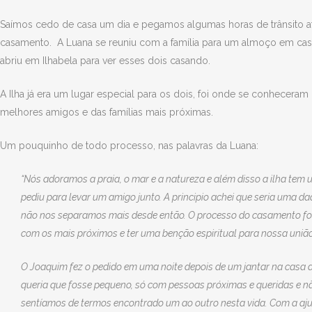
Saímos cedo de casa um dia e pegamos algumas horas de trânsito até 
casamento. A Luana se reuniu com a família para um almoço em casa
abriu em Ilhabela para ver esses dois casando.
A Ilha já era um lugar especial para os dois, foi onde se conhecera
melhores amigos e das famílias mais próximas.
Um pouquinho de todo processo, nas palavras da Luana:
“Nós adoramos a praia, o mar e a natureza e além disso a ilha tem
pediu para levar um amigo junto. A principio achei que seria uma da
não nos separamos mais desde então. O processo do casamento foi
com os mais próximos e ter uma benção espiritual para nossa união
O Joaquim fez o pedido em uma noite depois de um jantar na casa 
queria que fosse pequeno, só com pessoas próximas e queridas e nã
sentíamos de termos encontrado um ao outro nesta vida. Com a aju