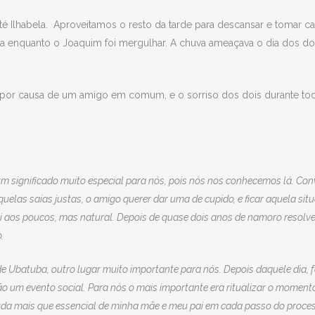
Ilhabela. Aproveitamos o resto da tarde para descansar e tomar café 
 enquanto o Joaquim foi mergulhar. A chuva ameaçava o dia dos doi
m por causa de um amigo em comum, e o sorriso dos dois durante todo
 um significado muito especial para nós, pois nós nos conhecemos lá. Co
quelas saias justas, o amigo querer dar uma de cupido, e ficar aquela si
 aos poucos, mas natural. Depois de quase dois anos de namoro resolv
.
de Ubatuba, outro lugar muito importante para nós. Depois daquele dia,
o um evento social. Para nós o mais importante era ritualizar o moment
da mais que essencial de minha mãe e meu pai em cada passo do process