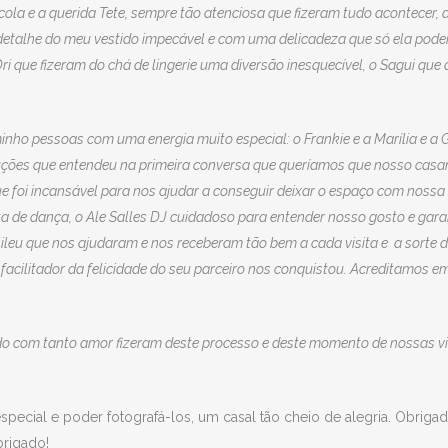
cola e a querida Tete, sempre tão atenciosa que fizeram tudo acontecer,
detalhe do meu vestido impecável e com uma delicadeza que só ela poder
 Dri que fizeram do chá de lingerie uma diversão inesquecível, o Sagui q
nho pessoas com uma energia muito especial: o Frankie e a Marília e a
duções que entendeu na primeira conversa que queríamos que nosso casa
e foi incansável para nos ajudar a conseguir deixar o espaço com noss
ta de dança, o Ale Salles DJ cuidadoso para entender nosso gosto e gara
ileu que nos ajudaram e nos receberam tão bem a cada visita e a sorte 
ilitador da felicidade do seu parceiro nos conquistou. Acreditamos em 
do com tanto amor fizeram deste processo e deste momento de nossas vi
special e poder fotografá-los, um casal tão cheio de alegria. Obrig
brigado!