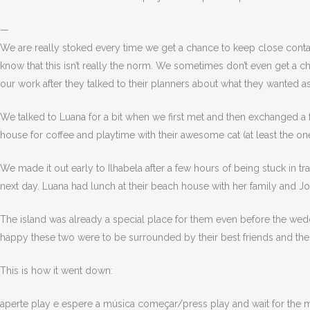
—
We are really stoked every time we get a chance to keep close con
know that this isn’t really the norm. We sometimes don’t even get a c
our work after they talked to their planners about what they wanted as
We talked to Luana for a bit when we first met and then exchanged a
house for coffee and playtime with their awesome cat (at least the one
We made it out early to Ilhabela after a few hours of being stuck in t
next day. Luana had lunch at their beach house with her family and J
The island was already a special place for them even before the wedd
happy these two were to be surrounded by their best friends and their
This is how it went down:
aperte play e espere a música começar/press play and wait for the mu