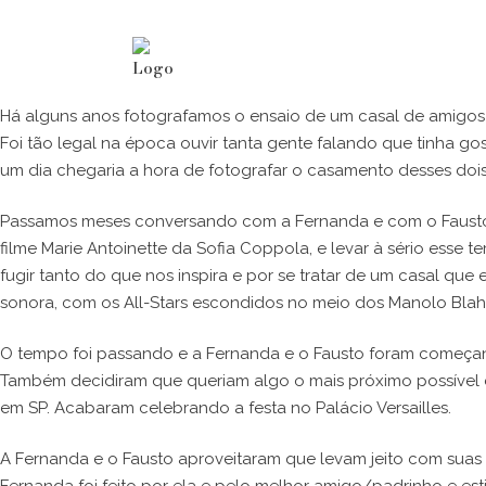
F&M
Há alguns anos fotografamos o ensaio de um casal de amig
Foi tão legal na época ouvir tanta gente falando que tinha
um dia chegaria a hora de fotografar o casamento desses dois
Passamos meses conversando com a Fernanda e com o Fausto so
filme Marie Antoinette da Sofia Coppola, e levar à sério esse
fugir tanto do que nos inspira e por se tratar de um casal qu
sonora, com os All-Stars escondidos no meio dos Manolo Blah
O tempo foi passando e a Fernanda e o Fausto foram começan
Também decidiram que queriam algo o mais próximo possível d
em SP. Acabaram celebrando a festa no Palácio Versailles.
A Fernanda e o Fausto aproveitaram que levam jeito com suas