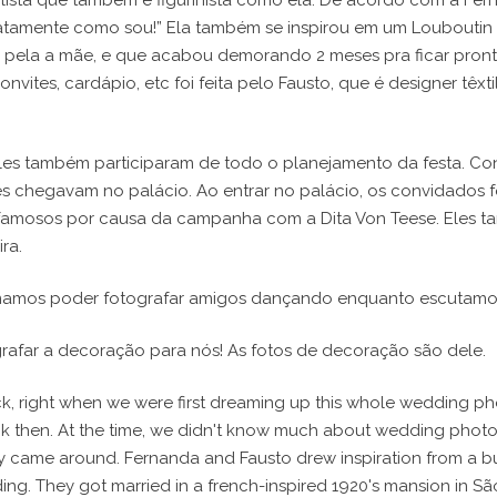
lista que também é figurinista como ela. De acordo com a Fernan
atamente como sou!” Ela também se inspirou em um Louboutin 
 e pela a mãe, e que acabou demorando 2 meses pra ficar pron
vites, cardápio, etc foi feita pelo Fausto, que é designer têx
es também participaram de todo o planejamento da festa. Conv
s chegavam no palácio. Ao entrar no palácio, os convidados 
m famosos por causa da campanha com a Dita Von Teese. Eles t
ra.
amos poder fotografar amigos dançando enquanto escutamos 
grafar a decoração para nós! As fotos de decoração são dele.
k, right when we were first dreaming up this whole wedding p
 then. At the time, we didn't know much about wedding photogr
 came around. Fernanda and Fausto drew inspiration from a bun
ng. They got married in a french-inspired 1920's mansion in Sã