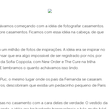
DIÁRIO
CONTATO
távamos começando com a idéia de fotografar casamentos.
bre casamentos. Ficamos com essa idéia na cabeça, de que
ilhão de fotos de inspirações. A idéia era se inspirar no
sar que era algo impossível de ser registrado por nós, por
me da Sofia Coppola, com New Order e The Cure na trilha
 E lembramos o quanto achávamos isso lindo.
Puc, o mesmo lugar onde os pais da Fernanda se casaram.
ros, descobriram que existia um pedacinho pequeno de Paris
oisas no casamento com a cara deles de verdade. O vestido da