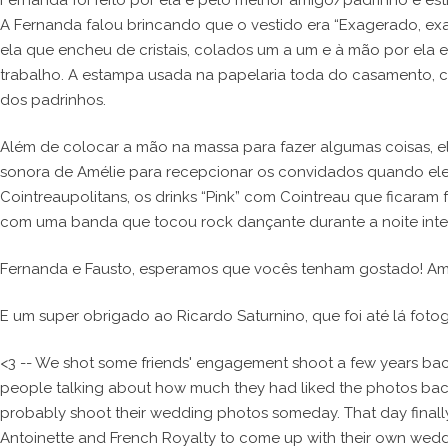
Fernanda foi feito por ela e pelo melhor amigo/padrinho e esti
A Fernanda falou brincando que o vestido era “Exagerado, ex
ela que encheu de cristais, colados um a um e à mão por ela
trabalho. A estampa usada na papelaria toda do casamento, con
dos padrinhos.
Além de colocar a mão na massa para fazer algumas coisas, el
sonora de Amélie para recepcionar os convidados quando ele
Cointreaupolitans, os drinks “Pink” com Cointreau que ficara
com uma banda que tocou rock dançante durante a noite intei
Fernanda e Fausto, esperamos que vocês tenham gostado! Am
E um super obrigado ao Ricardo Saturnino, que foi até lá foto
<3 -- We shot some friends' engagement shoot a few years bac
people talking about how much they had liked the photos back
probably shoot their wedding photos someday. That day finally
Antoinette and French Royalty to come up with their own weddi