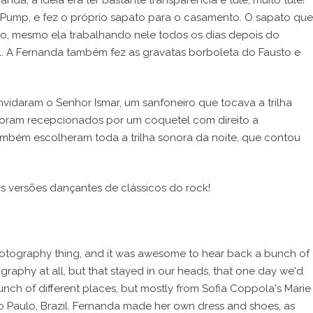
da, a idéia era ter bastante transparência e tule, muito tule!
Pump, e fez o próprio sapato para o casamento. O sapato que
to, mesmo ela trabalhando nele todos os dias depois do
til. A Fernanda também fez as gravatas borboleta do Fausto e
idaram o Senhor Ismar, um sanfoneiro que tocava a trilha
foram recepcionados por um coquetel com direito a
ambém escolheram toda a trilha sonora da noite, que contou
versões dançantes de clássicos do rock!
hotography thing, and it was awesome to hear back a bunch of
aphy at all, but that stayed in our heads, that one day we'd
ch of different places, but mostly from Sofia Coppola's Marie
o Paulo, Brazil. Fernanda made her own dress and shoes, as