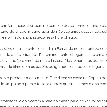
O QUE FAZEMOS
PORTFOLIO
INFO
SOBRE
os em Paranapiacaba, bem no começo desse sonho, quando es
 gostado do ensaio, mesmo quando não sabíamos quase nada so
, e no fim do ano passado, essa hora chegou.
bre o casamento… e um dia a Fernanda nos encontrou com um m
 tema de palácio francês. Por um momento, chegamos até em pen
e estava tão “próximo” da nossa história. Mas lembramos do fil
niks do filme com os pastéis exagerados em todos os lugares.
do a preparar o casamento. Decidiram se casar na Capela da 
e um palácio para a festa, e depois que indicamos o dos ced
 profissões, e colocaram a mão na massa para deixar várias c