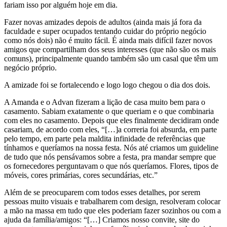
fariam isso por alguém hoje em dia.
Fazer novas amizades depois de adultos (ainda mais já fora da
faculdade e super ocupados tentando cuidar do próprio negócio
como nós dois) não é muito fácil. É ainda mais difícil fazer novos
amigos que compartilham dos seus interesses (que não são os mais
comuns), principalmente quando também são um casal que têm um
negócio próprio.
A amizade foi se fortalecendo e logo logo chegou o dia dos dois.
A Amanda e o Advan fizeram a lição de casa muito bem para o
casamento. Sabiam exatamente o que queriam e o que combinaria
com eles no casamento. Depois que eles finalmente decidiram onde
casariam, de acordo com eles, “[…]a correria foi absurda, em parte
pelo tempo, em parte pela maldita infinidade de referências que
tínhamos e queríamos na nossa festa. Nós até criamos um guideline
de tudo que nós pensávamos sobre a festa, pra mandar sempre que
os fornecedores perguntavam o que nós queríamos. Flores, tipos de
móveis, cores primárias, cores secundárias, etc.”
Além de se preocuparem com todos esses detalhes, por serem
pessoas muito visuais e trabalharem com design, resolveram colocar
a mão na massa em tudo que eles poderiam fazer sozinhos ou com a
ajuda da família/amigos: “[…] Criamos nosso convite, site do