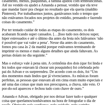
casamento, menus, plaquinhas, a família ajudou com lembrancinhas.
Até no vestido eu ajudei a Amanda a pensar, vestido que ela teve
que mandar fazer pra chegar no resultado que ela queria (maldito
Pinterest). Por trabalharmos juntos, gastávamos todo o tempo que
não estávamos focados nos projetos do estúdio, pensando e fazendo
coisas do casamento.”
Por ter tentado cuidar de todas as etapas do casamento, os dois
acabaram ficando super cansados. […]Isso tudo nos deixou super,
hiper estressados e até o último dia antes da festa nós falávamos ‘não
é possível que vai valer a pena’. Nesse dia antes do casamento,
fomos pra casa às 2 da manhã porque estávamos terminando de
imprimir os menus e mais alguns detalhes que ainda faltavam. As
pernas doíam no dia seguinte.”
Mas o esforço vale à pena sim. A cerimônia dos dois (que foi linda e
fez todos que estavam lá chorar um pouquinho) foi celebrada pelo
pai do Advan e os surpreendeu. De acordo com os dois, foi “Um
dos momentos mais lindos que já vivenciamos. As músicas foram
perfeitas, as pessoas que estavam ali em cima eram muito especiais e
até uma das coisas que mais nos preocupava, a chuva, não veio. O
por-do-sol apareceu e fechou tudo com chave de ouro.”
Amanda e Advan, obrigado por nos deixar fazer tudo e qualquer
coisa que queríamos/sonhávamos na hora de fotografar o dia de
vocês. Obrigado pela confiança, pelo cuidado, pelo carinho.