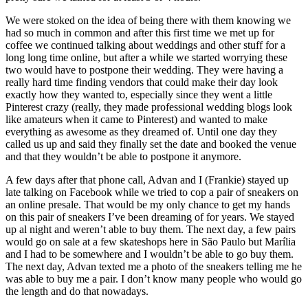
We were stoked on the idea of being there with them knowing we
had so much in common and after this first time we met up for
coffee we continued talking about weddings and other stuff for a
long long time online, but after a while we started worrying these
two would have to postpone their wedding. They were having a
really hard time finding vendors that could make their day look
exactly how they wanted to, especially since they went a little
Pinterest crazy (really, they made professional wedding blogs look
like amateurs when it came to Pinterest) and wanted to make
everything as awesome as they dreamed of. Until one day they
called us up and said they finally set the date and booked the venue
and that they wouldn’t be able to postpone it anymore.
A few days after that phone call, Advan and I (Frankie) stayed up
late talking on Facebook while we tried to cop a pair of sneakers on
an online presale. That would be my only chance to get my hands
on this pair of sneakers I’ve been dreaming of for years. We stayed
up al night and weren’t able to buy them. The next day, a few pairs
would go on sale at a few skateshops here in São Paulo but Marília
and I had to be somewhere and I wouldn’t be able to go buy them.
The next day, Advan texted me a photo of the sneakers telling me he
was able to buy me a pair. I don’t know many people who would go
the length and do that nowadays.