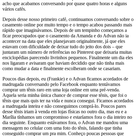
acho que acabamos conversando por quase quatro horas e alguns
vários cafés.
Depois desse nosso primeiro café, continuamos conversando sobre o
casamento online por muito tempo e o tempo acabou passando mais
rápido que imaginávamos. Depois de um tempinho começamos a
ficar preocupados que o casamento da Amanda e do Advan não ia
acontecer na data que eles planejavam originalmente, já que eles
estavam com dificuldade de deixar tudo do jeito dos dois – que
juntaram um número de referências no Pinterest que deixaria muitas
enciclopédias parecendo livrinhos pequenos. Finalmente um dia eles
nos ligaram e avisaram que haviam decidido que não tinha mais
como mudar a data e finalmente escolheram onde se casariam.
Poucos dias depois, eu (Frankie) e o Advan ficamos acordados de
madrugada conversando pelo Facebook enquanto tentávamos
comprar um tênis raro em uma loja online em uma pré-venda.
Aquela seria minha única chance de comprar esse ténis, que foi o
tênis que mais quis ter na vida e nunca consegui. Ficamos acordados
a madrugada inteira e não conseguimos comprá-lo. Poucos pares
desse tênis iriam à venda em lojas físicas no outro dia, mas eu e a
Marília tínhamos um compromisso e estaríamos fora o dia inteiro no
dia seguinte. Enquanto estávamos fora, o Advan me mandou uma
mensagem no celular com uma foto do tênis, falando que tinha
conseguido comprar um pra mim. Conheço poucas pessoas que