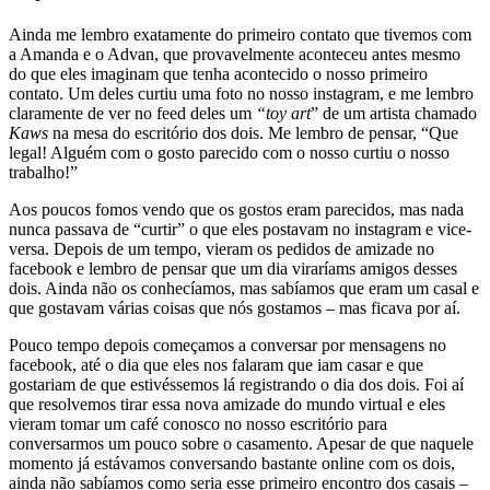
Ainda me lembro exatamente do primeiro contato que tivemos com
a Amanda e o Advan, que provavelmente aconteceu antes mesmo
do que eles imaginam que tenha acontecido o nosso primeiro
contato. Um deles curtiu uma foto no nosso instagram, e me lembro
claramente de ver no feed deles um
“toy art
” de um artista chamado
Kaws
na mesa do escritório dos dois. Me lembro de pensar, “Que
legal! Alguém com o gosto parecido com o nosso curtiu o nosso
trabalho!”
Aos poucos fomos vendo que os gostos eram parecidos, mas nada
nunca passava de “curtir” o que eles postavam no instagram e vice-
versa. Depois de um tempo, vieram os pedidos de amizade no
facebook e lembro de pensar que um dia viraríams amigos desses
dois. Ainda não os conhecíamos, mas sabíamos que eram um casal e
que gostavam várias coisas que nós gostamos – mas ficava por aí.
Pouco tempo depois começamos a conversar por mensagens no
facebook, até o dia que eles nos falaram que iam casar e que
gostariam de que estivéssemos lá registrando o dia dos dois. Foi aí
que resolvemos tirar essa nova amizade do mundo virtual e eles
vieram tomar um café conosco no nosso escritório para
conversarmos um pouco sobre o casamento. Apesar de que naquele
momento já estávamos conversando bastante online com os dois,
ainda não sabíamos como seria esse primeiro encontro dos casais –