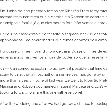
Em Junho do ano passado fomos até Ribeirão Preto fotografa
mesmo restaurante em que a Maraisa e o Robson se casaram em
os amigos e família já que eles moram fora (não vemos a hora
Depois do casamento e de ter feito o sagrado backup das fot
apaixonados. Tão apaixonados que fomos capazes de ir almoçar
Foi quase um mês morando fora de casa. Quase um mês de estr
esperávamos, não vemos a hora de poder aproveitar esse fi
<3 --- Can someone explain to us how is it possible that time c
scary to think that almost half of an entire year has gone by si
more than a year... In June of last year we went to Ribeirão Pre
Maraisa and Robson got married in again!. Marcela and Luiz’s wed
looking forward to share this one with everyone!
After the wedding and after we had gotten a chance to backup 