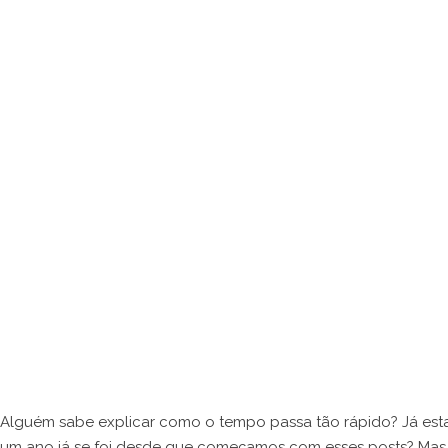
Alguém sabe explicar como o tempo passa tão rápido? Já est
um ano já se foi desde que começamos com esses posts? Mas o