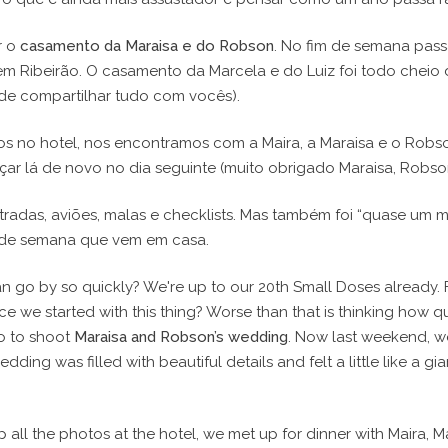
r o
casamento da Maraisa e do Robson
. No fim de semana pas
 Ribeirão. O casamento da Marcela e do Luiz foi todo cheio 
 de compartilhar tudo com vocês).
os no hotel, nos encontramos com a Maira, a Maraisa e o Robs
 lá de novo no dia seguinte (muito obrigado Maraisa, Robson 
adas, aviões, malas e checklists. Mas também foi “quase um 
m de semana que vem em casa.
an go by so quickly? We're up to our 20th Small Doses already. 
nce we started with this thing? Worse than that is thinking how q
to to shoot
Maraisa and Robson’s wedding
. Now last weekend, w
ding was filled with beautiful details and felt a little like a 
all the photos at the hotel, we met up for dinner with Maira,