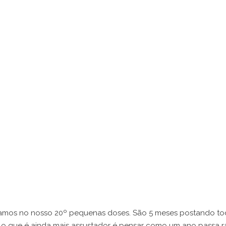
amos no nosso 20º pequenas doses. São 5 meses postando tod
 que é ainda mais assustador é pensar como um ano passa ráp