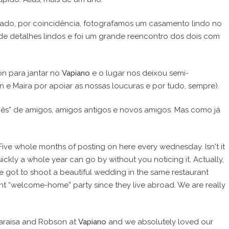
sado, por coincidência, fotografamos um casamento lindo no
de detalhes lindos e foi um grande reencontro dos dois com
on para jantar no
Vapiano
e o lugar nos deixou semi-
e Maira por apoiar as nossas loucuras e por tudo, sempre).
mês” de amigos, amigos antigos e novos amigos. Mas como já
Five whole months of posting on here every wednesday. Isn't it
uickly a whole year can go by without you noticing it. Actually,
e got to shoot a beautiful wedding in the same restaurant
giant “welcome-home” party since they live abroad. We are really
 Maraisa and Robson at
Vapiano
and we absolutely loved our