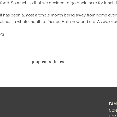
food. So much so that we decided to go back there for lunch t
It has been almost a whole month being away from home every 
almost a whole month of friends. Both new and old. As we expe
<3
pequenas doses
F&M
CON