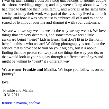
I was up late reading a post on a blog that belongs to another couple
that shoots weddings together, and they were talking about how they
had tried to balance their lives, family, and work all at the same time
– when actually their work was part of the lives they lived with their
family, and how it was easier just to embrace all of it and to not be
scared of living out your life and sharing it with your customers.
We are who we say we are, we act the way we say we act. We love
things that are very dear to us, and sometimes we feel a little
awkward being “weird” kids in Brazil that don’t fit in to the norm
here, but this is who we are! Wedding photography is not about the
service that is provided to you on your big day, but it is about
finding that one person (or two) that see things the way you do, or
that would look at your big day through a different set of eyes and
might be willing to “paint” it a different way.
We are now Frankie and Marília.
We hope you follow us on our
journey!
love,
-Frankie and Marília
10.31.2011
frankie e marília
,
notícias