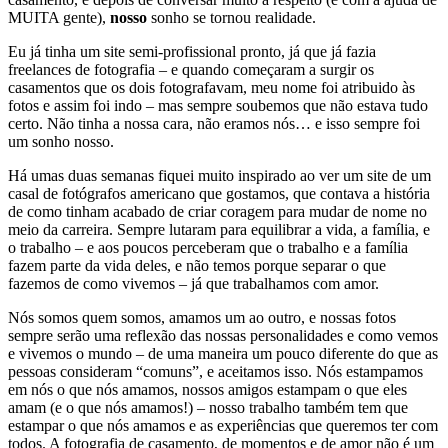
MUITA gente),
nosso
sonho se tornou realidade.
Eu já tinha um site semi-profissional pronto, já que já fazia
freelances de fotografia – e quando começaram a surgir os
casamentos que os dois fotografavam, meu nome foi atribuido às
fotos e assim foi indo – mas sempre soubemos que não estava tudo
certo. Não tinha a nossa cara, não eramos nós… e isso sempre foi
um sonho nosso.
Há umas duas semanas fiquei muito inspirado ao ver um site de um
casal de fotógrafos americano que gostamos, que contava a história
de como tinham acabado de criar coragem para mudar de nome no
meio da carreira. Sempre lutaram para equilibrar a vida, a família, e
o trabalho – e aos poucos perceberam que o trabalho e a família
fazem parte da vida deles, e não temos porque separar o que
fazemos de como vivemos – já que trabalhamos com amor.
Nós somos quem somos, amamos um ao outro, e nossas fotos
sempre serão uma reflexão das nossas personalidades e como vemos
e vivemos o mundo – de uma maneira um pouco diferente do que as
pessoas consideram “comuns”, e aceitamos isso. Nós estampamos
em nós o que nós amamos, nossos amigos estampam o que eles
amam (e o que nós amamos!) – nosso trabalho também tem que
estampar o que nós amamos e as experiências que queremos ter com
todos. A fotografia de casamento, de momentos e de amor não é um