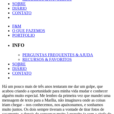
SOBRE
DIÁRIO
CONTATO
F&M
O QUE FAZEMOS
PORTFOLIO
INFO
PERGUNTAS FREQUENTES & AJUDA
RECURSOS & FAVORITOS
SOBRE
DIÁRIO
CONTATO
Há um pouco mais de três anos tentaram me dar um golpe, que
acabou criando a oportunidade para minha vida mudar e conhecer
alguém muito especial. Me lembro da primeira vez que mandei uma
mensagem de texto para a Marília, não imaginava onde as coisas
iriam chegar – nos conhecemos, nos apaixonamos, e sonhamos
muito juntos. Os dois sempre tiveram a vontade de tirar fotos de
casamento, e depois de conversar muito à respeito (e com a ajuda de